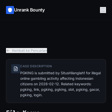
Unrank Bounty
Kembali ke Pencarian
CASE DESCRIPTION
PGKING is submitted by SitusHilanglah1 for illegal
online gambling activity affecting Indonesian
citizens on 2026-02-12. Related keywords:
pgking, link, pgking, pgking, slot, pgking, gacor,
pgking, login.